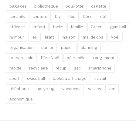
bagages
bibliothèque
bouillotte
cagette
conseils
couture
Diy
dos
Déco
défi
efficace
enfant
facile
famille
Green
gym ball
humour
jeu
kraft
maison
mal de dos
Noël
organisation
panier
papier
planning
prendre soin
Père Noël
pêle-mêle
rangement
rapide
recyclage
récup
sac
smartphone
sport
swiss ball
tableau affichage
travail
téléphone
upcycling
vacances
valises
zen
économique