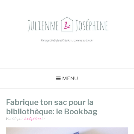
Aller
au
contenu
JULIENNE &
Partage LifeStyle, organisation et création dans la bonne humeur
JOSÉPHINE
MENU
Fabrique ton sac pour la
bibliothèque: le Bookbag
Publié par
Joséphine
le