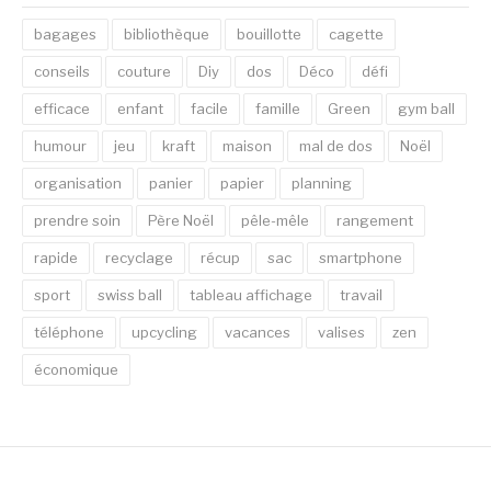
bagages
bibliothèque
bouillotte
cagette
conseils
couture
Diy
dos
Déco
défi
efficace
enfant
facile
famille
Green
gym ball
humour
jeu
kraft
maison
mal de dos
Noël
organisation
panier
papier
planning
prendre soin
Père Noël
pêle-mêle
rangement
rapide
recyclage
récup
sac
smartphone
sport
swiss ball
tableau affichage
travail
téléphone
upcycling
vacances
valises
zen
économique